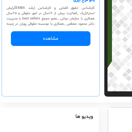
بانو فرح ایزی
کارشناس حقوق قضایی و کارشناس ارشد EMBAگرایش
استراتژیک _فعالیت بیش از ١٧سال در امور حقوقی و ٢۵سال
همکاری با سازمان دولتی _عضو مجمع best sellers با مدیریت
دکتر محمود معظمی _همکاری با موسسه حقوقی پویان در زمینه
آموزش _همکاری با موسسه آموزشی فرتاک شرق و آموزش اصول
کوچینگ مشاوره و آموزش مدیران و پرسنل و همچنین آموزش
مشاهده
شیوه های کوچینگ جهت مربیان مشاوره و اموزش در زمینه های
:فروش، مهارت‌های فردی و اجتماعی، موفقیت، هدفگذاری، فن
بیانو رفع خجولی، انتقاد پذیری، شخصیت آهنین و کوچینگ
ویدیو ها