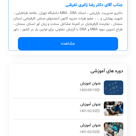
جناب آقای دکتر رضا زاغری تفرشی
دکتری مدیریت بازاریابی ، استاد MBA , DBA دانشگاه تهران , علامه طباطبایی ،
شهید بهشتی و ... ، عضو هیات مدیره کانون انجمنهای صنفی کارفرمایی استان
سمنان ، نماینده کارفرمایان در کمیته مشاغل سخت و زیان آور استان سمنان ،
طراح تدوین دوره MBA و DBA با گرایش تعاونی برای اولین بار در کشور ، داور
نخستین جشنواره ملی ایدههای برتر کشور ، عضو هیات حل اختلاف مالیاتی
شهرستان سمنان ، عضو مجمع متخصصین ایران
مشاهده
دوره های آموزشی
عنوان اموزش
1403/09/10
عنوان آموزش
1401/02/02
عنوان آموزش
1401/02/02