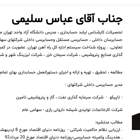
جناب آقای عباس سلیمی
تحصیلات کارشناس ارشد حسابداری ، مدرس دانشگاه آزاد واحد تهران مر
حسابرسان داخلی ، حسابرسی مستقل وحسابرسی داخلی شركتهای سهامی
تعاونی. . پروژه شناخت سیستم اداره كل راه آهن تهران. عضویت در كم
گذاری صنایع پتروشیمی ، شركت سیمان خزر ، شركت لیزینگ شهر و شر
مطالعه ، تحقیق ، تهیه و ارائه و اجرای دستورالعمل حسابداری بهای تمام 
مدیر حسابرسی داخلی شرکتهای :
- تاپیکو - شركت سرمایه گذاری نفت ، گاز و پتروشیمی تامین
شركت كارخانجات تولیدی شیشه داروئی رازی - سهامی عام
مطالب منتشره:
. ارزیابی نظام حاكمیت شركتی - روزنامه دنیای اقتصاد مورخ 8 اردیبهشت 1393
. هلدینگ وكمیته حسابرسی-روزنامه دنیای اقتصاد مورخ 20 مرداد92