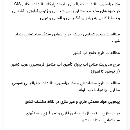
مکانیزاسیون اطلاعات جغرافیایی . ایجاد پایگاه اطلاعات مکانی GIS
در حوزه های مختلف. مشاور زمین شناسی و ژئومورفولوژی . آشنایی
و تسلط کامل به زبانهای آنگلیسی و آلمانی و عربی
مطالعات زمين شناسي جهت اجراي معادن سنگ ساختماني بنياد
شهيد
مطالعات طرح جامع آب كشور
طرح مديريت منابع آب پروژه تأمين آب مناطق گرمسيري غرب كشور
(از نوسود تا اهواز)
مطالعات طرح ساماندهي و مكانيزاسيون اطلاعات جغرافيايي عمومي
مخازن، چاهها، خطوط لوله
پيجويي مواد معدني فلزي و غير فلزي در نقاط مختلف كشور
بهينهسازي استحصال از معادن فلزي و غير فلزي و سنگهاي
ساختماني مختلف كشور